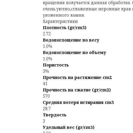
вращения получается данная обработка.
очень уютно,сглаженные неровные края
уложенного камня.
Характеристики
Плотность (gr/cm3)
2.72
Водопоглощение по весу
1.0%
Водопоглощение по объему
1.0%
Пористость
3%
Прочность на растяжение cm2
41
Прочность на сжатие (gr/cm2)
570
Средняя потеря истирания cm3
28.7
Твердость
3
Удельный вес (gr/cm3)