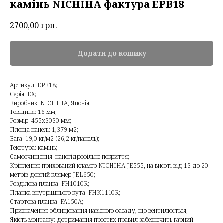
камінь NICHIHA фактура EPB18
2700,00
грн.
Додати до кошику
Артикул: EPB18;
Серія: EX;
Виробник: NICHIHA, Японія;
Товщина: 16 мм;
Розмір: 455х3030 мм;
Площа панелі: 1,379 м2;
Вага: 19,0 кг/м2 (26,2 кг/панель);
Текстура: камінь;
Самоочищення: наногідрофільне покриття;
Кріплення: прихований кламер NICHIHA JE555, на висоті від 13 до 20
метрів довгий клямер JEL650;
Розділова планка: FH1010R;
Планка внутрішнього кута: FHK1110R;
Стартова планка: FA150A;
Призначення: облицювання навісного фасаду, що вентилюється;
Якість монтажу: дотримання простих правил забезпечить гарний