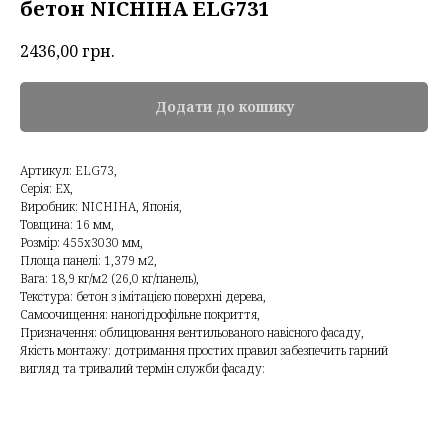
бетон NICHIHA ELG731
2436,00
грн.
Додати до кошику
Артикул: ELG73,
Серія: EX,
Виробник: NICHIHA, Японія,
Товщина: 16 мм,
Розмір: 455х3030 мм,
Площа панелі: 1,379 м2,
Вага: 18,9 кг/м2 (26,0 кг/панель),
Текстура: бетон з імітацією поверхні дерева,
Самоочищення: наногідрофільне покриття,
Призначення: облицювання вентильованого навісного фасаду,
Якість монтажу: дотримання простих правил забезпечить гарний
вигляд та тривалий термін служби фасаду: