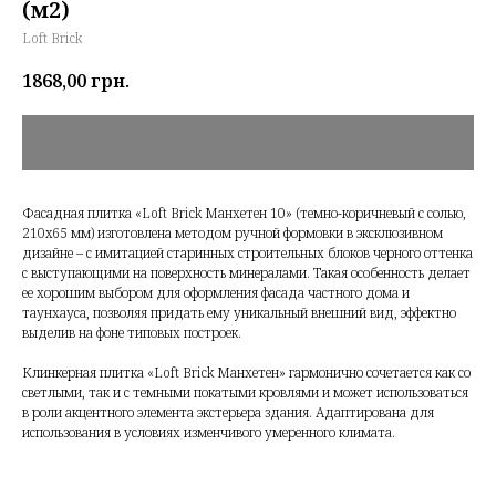
(м2)
Loft Brick
1868,00
грн.
Фасадная плитка «Loft Brick Манхетен 10» (темно-коричневый с солью,
210x65 мм) изготовлена методом ручной формовки в эксклюзивном
дизайне – с имитацией старинных строительных блоков черного оттенка
с выступающими на поверхность минералами. Такая особенность делает
ее хорошим выбором для оформления фасада частного дома и
таунхауса, позволяя придать ему уникальный внешний вид, эффектно
выделив на фоне типовых построек.
Клинкерная плитка «Loft Brick Манхетен» гармонично сочетается как со
светлыми, так и с темными покатыми кровлями и может использоваться
в роли акцентного элемента экстерьера здания. Адаптирована для
использования в условиях изменчивого умеренного климата.