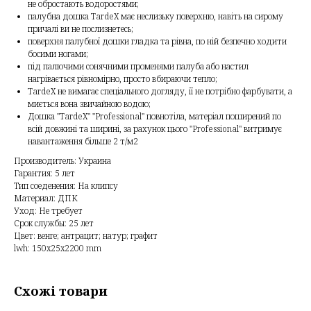
не обростають водоростями;
палубна дошка TardeX має неслизьку поверхню, навіть на сирому
причалі ви не послизнетесь;
поверхня палубної дошки гладка та рівна, по ній безпечно ходити
босими ногами;
під палючими сонячними променями палуба або настил
нагрівається рівномірно, просто вбираючи тепло;
TardeX не вимагає спеціального догляду, її не потрібно фарбувати, а
миється вона звичайною водою;
Дошка "TardeX" "Professional" повнотіла, матеріал поширений по
всій довжині та ширині, за рахунок цього "Professional" витримує
навантаження більше 2 т/м2
Производитель: Украина
Гарантия: 5 лет
Тип соеденения: На клипсу
Материал: ДПК
Уход: Не требует
Срок службы: 25 лет
Цвет: венге; антрацит; натур; графит
lwh: 150x25x2200 mm
Схожі товари