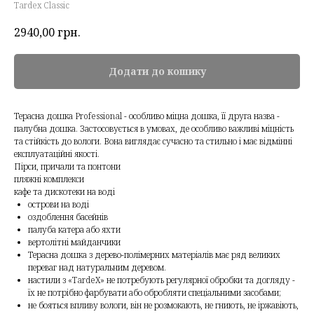
Tardex Classic
2940,00
грн.
Додати до кошику
Терасна дошка Professional - особливо міцна дошка, її друга назва -
палубна дошка. Застосовується в умовах, де особливо важливі міцність
та стійкість до вологи. Вона виглядає сучасно та стильно і має відмінні
експлуатаційні якості.
Пірси, причали та понтони
пляжні комплекси
кафе та дискотеки на воді
острови на воді
оздоблення басейнів
палуба катера або яхти
вертолітні майданчики
Терасна дошка з дерево-полімерних матеріалів має ряд великих
переваг над натуральним деревом.
настили з «TardeX» не потребують регулярної обробки та догляду -
їх не потрібно фарбувати або обробляти спеціальними засобами;
не бояться впливу вологи, він не розмокають, не гниють, не іржавіють,