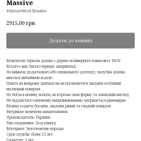
Massive
PolymerWood Massive
2915,00
грн.
Додати до кошику
Монолітна терасна дошка з дерево-полімерного композиту P&W
Massive має багато переваг, наприклад:
Не вимагає додаткового або спеціального догляду, палубна дошка
миється звичайною водою
Навіть на мокрому причалі ви не послизнетеся завдяки особливій
неслизькій поверхні
Не боїться впливу вологи, не втрачає свою форму та зовнішній вигляд
Не піддається сонячному випромінюванню, нагрівається рівномірно
Можна ходити босоніж, завдяки рівній та гладкій поверхні
Витримує величезні навантаження.
Производитель: Украина
Тип соеденения: Под клипсу
Материал: Экзотические породы
Срок службы: более 25 лет
Гарантия: 5 лет