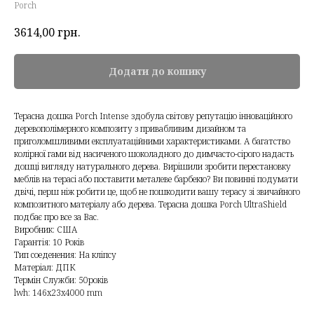
Porch
3614,00
грн.
Додати до кошику
Терасна дошка Porch Intense здобула світову репутацію інноваційного
деревополімерного композиту з привабливим дизайном та
приголомшливими експлуатаційними характеристиками. А багатство
колірної гами від насиченого шоколадного до димчасто-сірого надасть
дошці вигляду натурального дерева. Вирішили зробити перестановку
меблів на терасі або поставити металеве барбекю? Ви повинні подумати
двічі, перш ніж робити це, щоб не пошкодити вашу терасу зі звичайного
композитного матеріалу або дерева. Терасна дошка Porch UltraShield
подбає про все за Вас.
Виробник: США
Гарантія: 10 Років
Тип соеденения: На кліпсу
Матеріал: ДПК
Термін Служби: 50років
lwh: 146x23x4000 mm