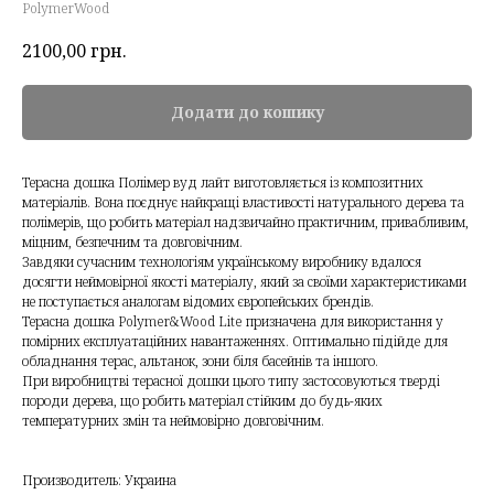
PolymerWood
2100,00
грн.
Додати до кошику
Терасна дошка Полімер вуд лайт виготовляється із композитних
матеріалів. Вона поєднує найкращі властивості натурального дерева та
полімерів, що робить матеріал надзвичайно практичним, привабливим,
міцним, безпечним та довговічним.
Завдяки сучасним технологіям українському виробнику вдалося
досягти неймовірної якості матеріалу, який за своїми характеристиками
не поступається аналогам відомих європейських брендів.
Терасна дошка Polymer&Wood Lite призначена для використання у
помірних експлуатаційних навантаженнях. Оптимально підійде для
обладнання терас, альтанок, зони біля басейнів та іншого.
При виробництві терасної дошки цього типу застосовуються тверді
породи дерева, що робить матеріал стійким до будь-яких
температурних змін та неймовірно довговічним.
Производитель: Украина