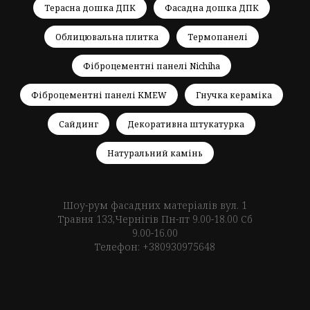
Терасна дошка ДПК
Фасадна дошка ДПК
Облицювальна плитка
Термопанелі
Фіброцементні панелі Nichiha
Фіброцементні панелі KMEW
Гнучка кераміка
Сайдинг
Декоративна штукатурка
Натуральний камінь
Шоу-рум фасадних матеріалів вул. 1
Травня 133,Чернігів Пн-пт 9.00-18.00 Сб
9.00-16.00
Телефон: +380930975648