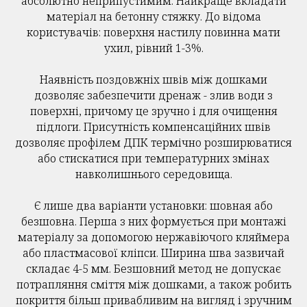
абсолютно неприпустимим. Найкраще вкладати
матеріал на бетонну стяжку. До відома
користувачів: поверхня настилу повинна мати
ухил, рівний 1-3%.
Наявність поздовжніх швів між дошками
дозволяє забезпечити дренаж - злив води з
поверхні, причому це зручно і для очищення
підлоги. Присутність компенсаційних швів
дозволяє профілем ДПК термічно розширюватися
або стискатися при температурних змінах
навколишнього середовища.
Є лише два варіанти установки: шовная або
безшовна. Перша з них формується при монтажі
матеріалу за допомогою нержавіючого кляймера
або пластмасової кліпси. Ширина шва зазвичай
складає 4-5 мм. Безшовний метод не допускає
потрапляння сміття між дошками, а також робить
покриття більш привабливим на вигляд і зручним