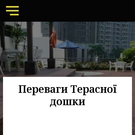
Переваги Терасної
дошки