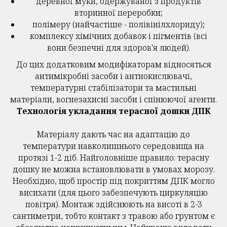
деревної муки, одержуваної з продуктів
вторинної переробки;
полімеру (найчастіше - полівінілхлориду);
комплексу хімічних добавок і пігментів (всі
вони безпечні для здоров'я людей).
До цих додатковим модифікаторам відносяться
антимікробні засоби і антиокислювачі,
температурні стабілізатори та мастильні
матеріали, вогнезахисні засоби і спінюючої агенти.
Технологія укладання терасної дошки ДПК
Матеріалу дають час на адаптацію до
температури навколишнього середовища на
протязі 1-2 діб. Найголовніше правило: терасну
дошку не можна встановлювати в умовах морозу.
Необхідно, щоб простір під покриттям ДПК могло
висихати (для цього забезпечують циркуляцію
повітря). Монтаж здійснюють на висоті в 2-3
сантиметри, тобто контакт з травою або грунтом є